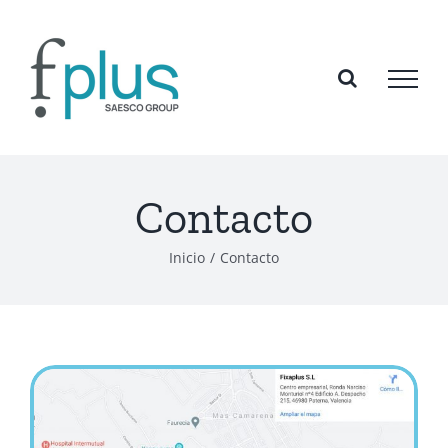
Saltar
al
contenido
Contacto
Inicio
/
Contacto