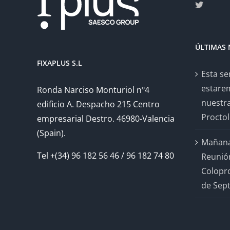
ÚLTIMAS 
FIXAPLUS S.L
Esta se
estare
Ronda Narciso Monturiol nº4
nuestr
edificio A. Despacho 215 Centro
Proctol
empresarial Destro. 46980-Valencia
(Spain).
Mañana
Tel +(34) 96 182 56 46 / 96 182 74 80
Reunió
Colopro
de Sep