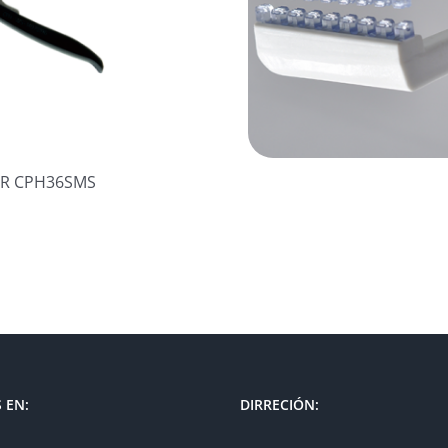
RR CPH36SMS
 EN:
DIRRECIÓN: